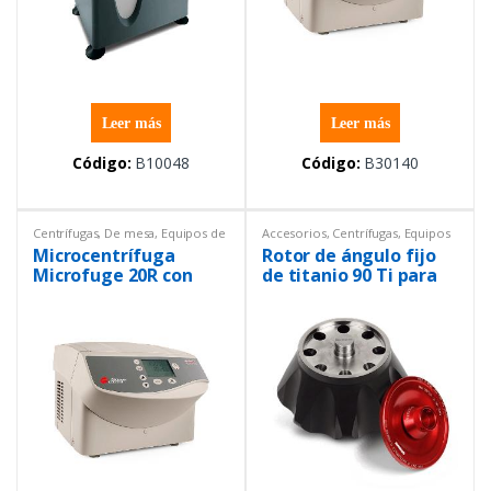
Leer más
Leer más
Código:
B10048
Código:
B30140
Centrífugas
,
De mesa
,
Equipos de
Accesorios
,
Centrífugas
,
Equipos
Laboratorio
de Laboratorio
Microcentrífuga
Rotor de ángulo fijo
Microfuge 20R con
de titanio 90 Ti para
enchufe CCC, rotor
ultracentrífuga
FA241.5P Beckman
Coulter