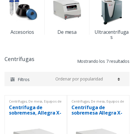
Accesorios
De mesa
Ultracentrífuga
s
Centrífugas
Mostrando los 7 resultados
Filtros
Centrífugas
,
De mesa
,
Equipos de
Centrífugas
,
De mesa
,
Equipos de
Laboratorio
Laboratorio
Centrífuga de
Centrífuga de
sobremesa, Allegra X-
sobremesa Allegra X-
30 Beckman Coulter
30R, Beckman Coulter