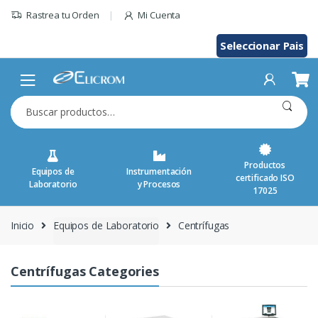
Saltar
Rastrea tu Orden
Mi Cuenta
al
contenido
Seleccionar Pais
Buscar
por:
Productos
Equipos de
Instrumentación
certificado ISO
Laboratorio
y Procesos
17025
Inicio
Equipos de Laboratorio
Centrífugas
Centrífugas Categories