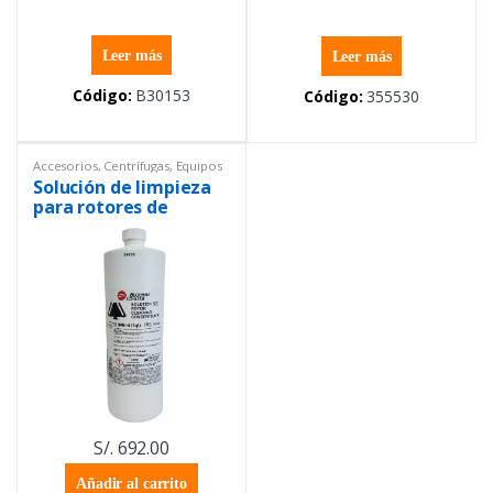
Leer más
Leer más
Código:
B30153
Código:
355530
Accesorios
,
Centrífugas
,
Equipos
de Laboratorio
,
Pesa patrón
Solución de limpieza
para rotores de
ultracentrífugas
S/.
692.00
Añadir al carrito