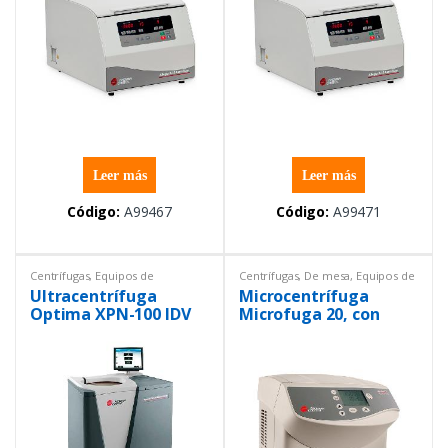
Leer más
Leer más
Código:
A99467
Código:
A99471
Centrífugas
,
Equipos de
Centrífugas
,
De mesa
,
Equipos de
Laboratorio
,
Ultracentrífugas
Laboratorio
Ultracentrífuga
Microcentrífuga
Optima XPN-100 IDV
Microfuga 20, con
Beckman Coulter
rotor FA241.5P
Beckman Coulter