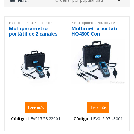
Filtros
Electroquímica
,
Equipos de
Electroquímica
,
Equipos de
Laboratorio
,
Multiparámetro
,
Laboratorio
,
Multiparámetro
,
Multiparámetro
Multimetro portatil
Portátil
Portátil
portátil de 2 canales
HQ4300 Con
HQ2200 con sonda de
electrodos de PH/
pH y conductividad,
conductividad / OD,
cables de 1 m
cable 1 m
Leer más
Leer más
Código:
LEV015.53.22001
Código:
LEV015.97.43001