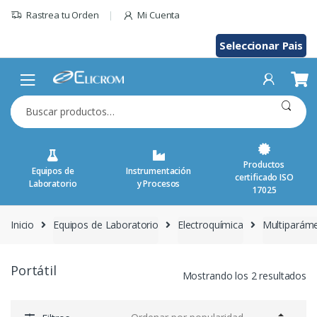
Saltar
Rastrea tu Orden
Mi Cuenta
al
contenido
Seleccionar Pais
Buscar
por:
Productos
Equipos de
Instrumentación
certificado ISO
Laboratorio
y Procesos
17025
Inicio
Equipos de Laboratorio
Electroquímica
Multiparám
Portátil
Mostrando los 2 resultados