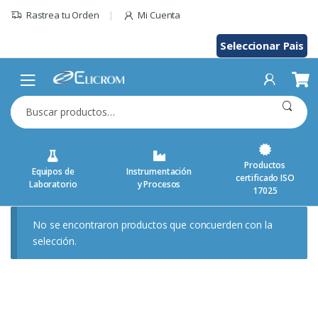
Saltar
Rastrea tu Orden
Mi Cuenta
al
contenido
Seleccionar Pais
Buscar
por:
Productos
Equipos de
Instrumentación
certificado ISO
Laboratorio
y Procesos
17025
No se encontraron productos que concuerden con la
selección.