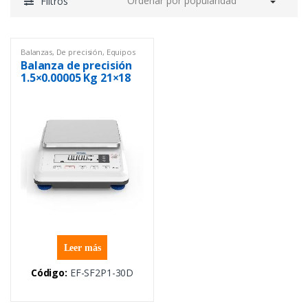
Filtros
Balanzas
,
De precisión
,
Equipos
de Laboratorio
Balanza de precisión
1.5×0.00005 Kg 21×18
cm, con USB
Leer más
Código:
EF-SF2P1-30D