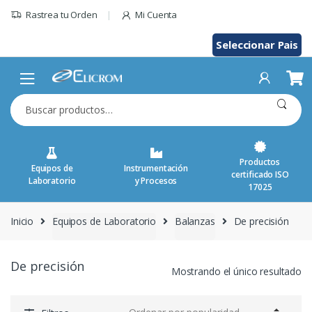
Saltar
Rastrea tu Orden
Mi Cuenta
al
contenido
Seleccionar Pais
Buscar
por:
Productos
Equipos de
Instrumentación
certificado ISO
Laboratorio
y Procesos
17025
Inicio
Equipos de Laboratorio
Balanzas
De precisión
De precisión
Mostrando el único resultado